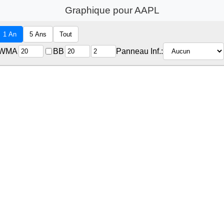
Graphique pour AAPL
1 An
5 Ans
Tout
WMA
BB
Panneau Inf.: